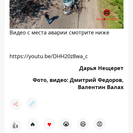
Видео с места аварии смотрите ниже
https://youtu.be/DHH20z8wa_c
Дарья Нещерет
Фото, видео: Дмитрий Федоров,
Валентин Валах
♥
🔥
😭
😆
😡
👍