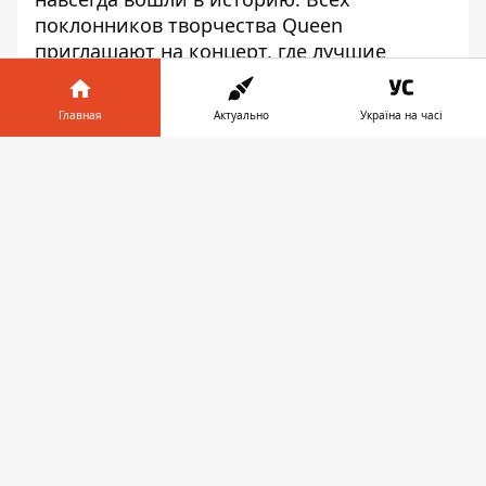
поклонников творчества Queen
приглашают на концерт, где лучшие
композиции группы исполнит
симфонический оркестр GosOrchestra.
Главная
Актуально
Україна на часі
Зарядитесь хорошим настроением и
готовьтесь подпевать!
Информатор в
Скачать
телефоне
👉
It's a kind of magic
Где:
улица Воскресенская, 6,
Днепропетровская филармония.
Когда:
18:00.
Цена:
от 350 гривен.
Телефон:
(098) 303-64-12.
Просмотр кинофильма на большом