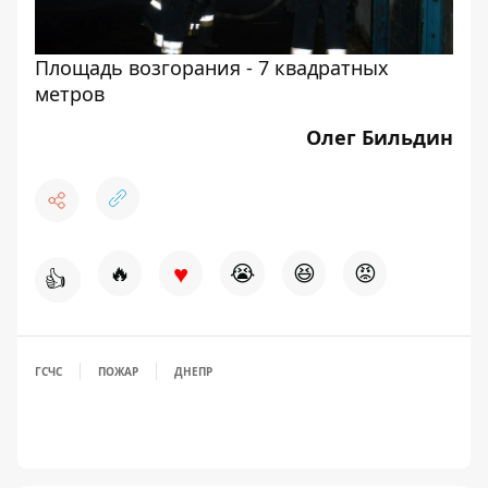
Площадь возгорания - 7 квадратных
метров
Олег Бильдин
♥
🔥
😭
😆
😡
👍
ГСЧС
ПОЖАР
ДНЕПР