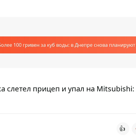
Более 100 гривен за куб воды: в Днепре снова планирую
а слетел прицеп и упал на Mitsubishi:
👍