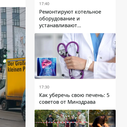
17:40
Ремонтируют котельное
оборудование и
устанавливают
генераторные установки:
как в Днепре готовятся к
отопительному сезону
17:30
Как уберечь свою печень: 5
советов от Минздрава