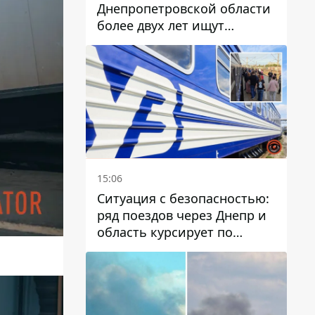
Днепропетровской области
более двух лет ищут
пропавшую женщину
15:06
Ситуация с безопасностью:
ряд поездов через Днепр и
область курсирует по
измененному маршруту, а
часть пути заменили
автобусами и электричками