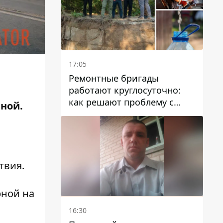
17:05
Ремонтные бригады
работают круглосуточно:
как решают проблему с
ной.
водой в Марганецкой
я
громаде
твия.
рной на
16:30