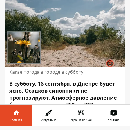
Какая погода в городе в субботу
В субботу, 16 сентября, в Днепре будет
ясно. Осадков синоптики не
прогнозируют. Атмосферное давление
будет составлять от 759 до 763
миллиметров ртутного столбика.
Главная
Актуально
Україна на часі
Youtube
Скорость ветра – до 4 метров в секунду с