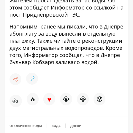
Жителей просят сделать запас воды. Об
этом сообщает Информатор со ссылкой на
пост Приднепровской ТЭС
.
Напомним, ранее мы писали, что
в Днепре
абонплату за воду вынесли в отдельную
платежку
. Также читайте о
реконструкции
двух магистральных водопроводов
. Кроме
того, Информатор сообщал, что в Днепре
бульвар Кобзаря заливало водой
.
♥
🔥
😭
😆
😡
👍
ОТКЛЮЧЕНИЕ ВОДЫ
ВОДА
ДНЕПР