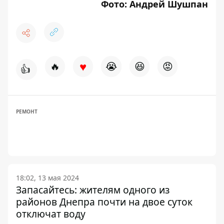
Фото: Андрей Шушпан
♥
🔥
😭
😆
😡
👍
РЕМОНТ
18:02, 13 мая 2024
Запасайтесь: жителям одного из
районов Днепра почти на двое суток
отключат воду