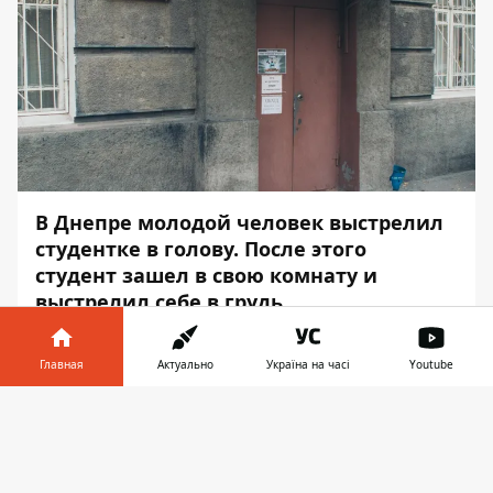
В Днепре молодой человек выстрелил
студентке в голову. После этого
студент зашел в свою комнату и
выстрелил себе в грудь.
Несовершеннолетнюю доставили в
Главная
Актуально
Україна на часі
Youtube
больницу. Стрелка также
госпитализировали, сейчас он под
Информатор в
Скачать
конвоем находится в медучреждении, -
телефоне
👉
сообщает
Информатор
, ссылаясь на
пресс-службу полиции.