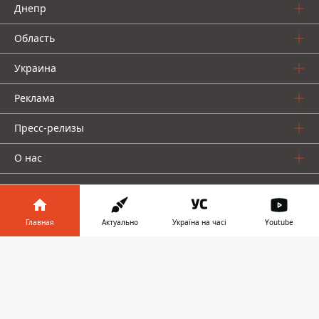
Днепр
Область
Украина
Реклама
Пресс-релизы
О нас
Главная
Актуально
Україна на часі
Youtube
Информатор в
Информатор проекты
Скачать
телефоне
👉
Информатор
Информатор
Информатор
Украина
Киев
Авто