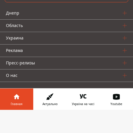
Днепр
Область
Украина
Реклама
Пресс-релизы
О нас
Главная
Актуально
Україна на часі
Youtube
Информатор в
Информатор проекты
Скачать
телефоне
👉
Информатор
Информатор
Информатор