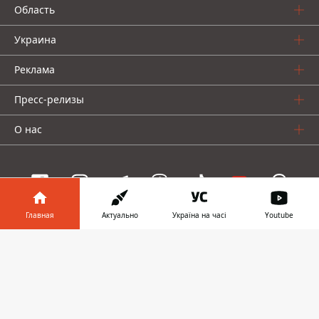
Область
Украина
Реклама
Пресс-релизы
О нас
Главная
Актуально
Україна на часі
Youtube
Информатор проекты
Информатор в
Скачать
Информатор
Информатор
Информатор
телефоне
👉
Украина
Киев
Авто
© 2016-2026 Informator