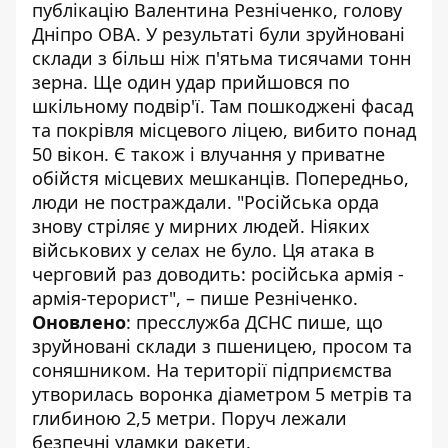
публікацію
Валентина Резніченко, голову
Дніпро ОВА. У результаті були зруйновані
склади з більш ніж п'ятьма тисячами тонн
зерна. Ще один удар прийшовся по
шкільному подвір'ї. Там пошкоджені фасад
та покрівля місцевого ліцею, вибито понад
50 вікон. Є також і влучання у приватне
обійстя місцевих мешканців. Попередньо,
люди не постраждали. "Російська орда
знову стріляє у мирних людей. Ніяких
військових у селах не було. Ця атака в
черговий раз доводить: російська армія -
армія-терорист", – пише Резніченко.
Оновлено
: пресслужба ДСНС пише, що
зруйновані склади з пшеницею, просом та
соняшником. На території підприємства
утворилась воронка діаметром 5 метрів та
глибиною 2,5 метри. Поруч лежали
безпечні уламки ракети.