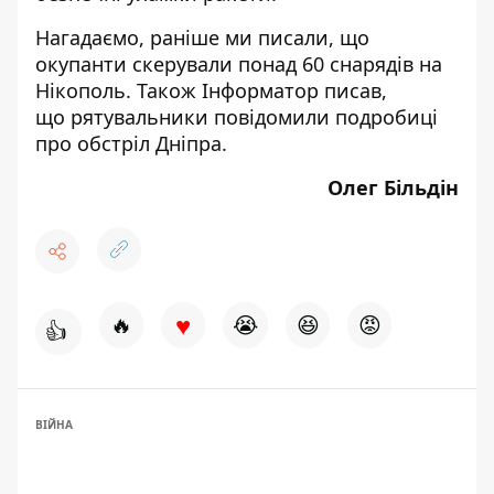
Нагадаємо, раніше ми писали, що
окупанти скерували
понад 60 снарядів
на
Нікополь. Також Інформатор писав,
що
рятувальники повідомили подробиці
про обстріл Дніпра
.
Олег Більдін
♥
🔥
😭
😆
😡
👍
ВІЙНА