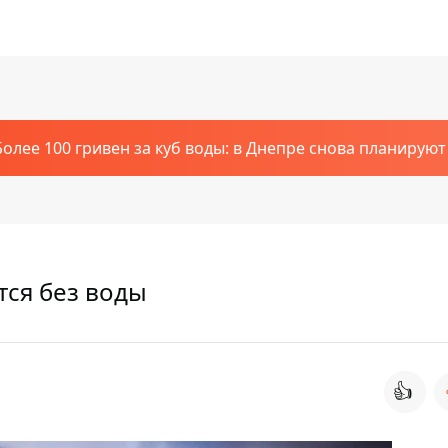
Более 100 гривен за куб воды: в Днепре снова планирую
тся без воды
👍