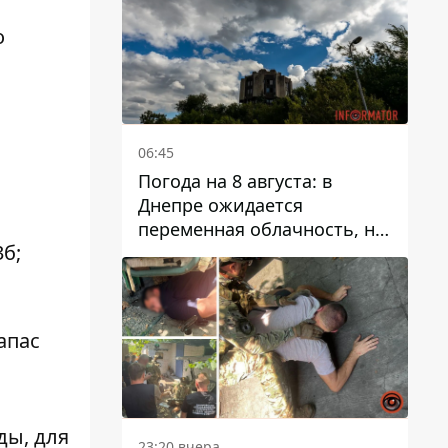
о
06:45
Погода на 8 августа: в
Днепре ожидается
переменная облачность, но
б;
может пойти дождь
апас
ды, для
23:20 вчера