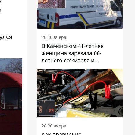
у
я
улся
20:40 вчера
В Каменском 41-летняя
женщина зарезала 66-
летнего сожителя и
пыталась обмануть
полицейских
20:20 вчера
Как правильно