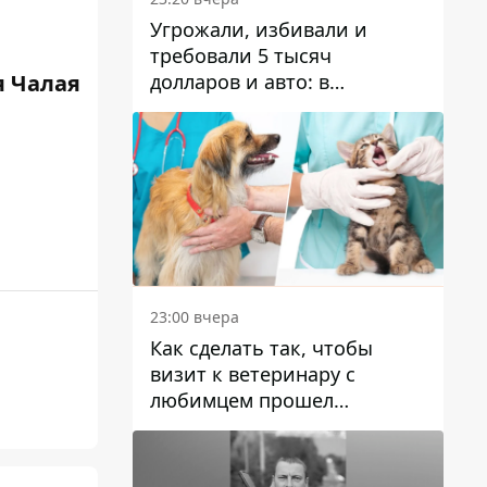
Угрожали, избивали и
требовали 5 тысяч
долларов и авто: в
 Чалая
Павлограде задержали двух
мужчин
23:00 вчера
Как сделать так, чтобы
визит к ветеринару с
любимцем прошел
спокойно: простые советы