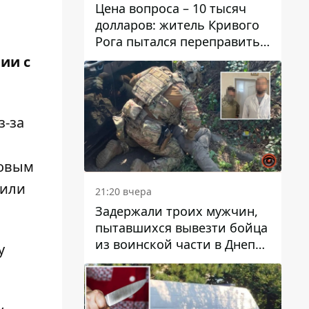
Цена вопроса – 10 тысяч
долларов: житель Кривого
Рога пытался переправить
мужчину в Словакию
ии с
з-за
ковым
шили
21:20 вчера
Задержали троих мужчин,
пытавшихся вывезти бойца
из воинской части в Днепр
у
за 7 тысяч долларов: среди
них был врач