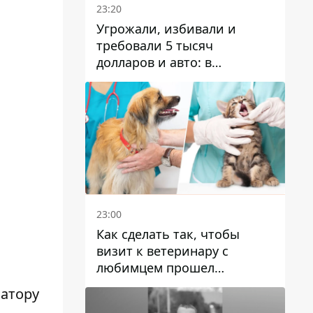
23:20
Угрожали, избивали и
требовали 5 тысяч
долларов и авто: в
Павлограде задержали двух
мужчин
23:00
Как сделать так, чтобы
визит к ветеринару с
любимцем прошел
спокойно: простые советы
атору