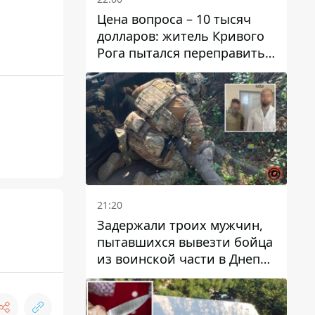
Цена вопроса – 10 тысяч
долларов: житель Кривого
Рога пытался переправить
мужчину в Словакию
21:20
Задержали троих мужчин,
пытавшихся вывезти бойца
из воинской части в Днепр
за 7 тысяч долларов: среди
них был врач