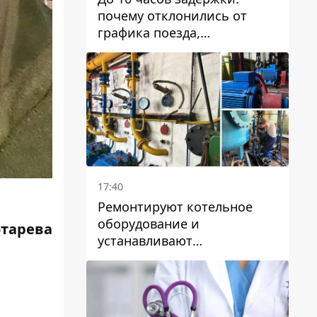
почему отклонились от
графика поезда,
курсирующие через Днепр
и область
17:40
Ремонтируют котельное
оборудование и
отарева
устанавливают
генераторные установки:
как в Днепре готовятся к
отопительному сезону