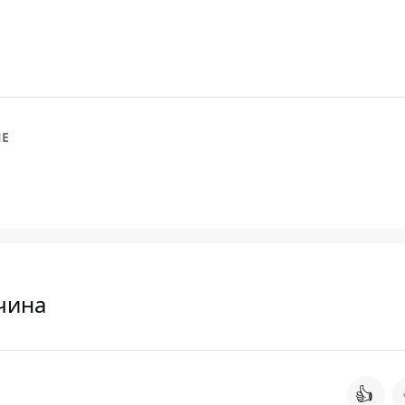
ИЕ
чина
👍