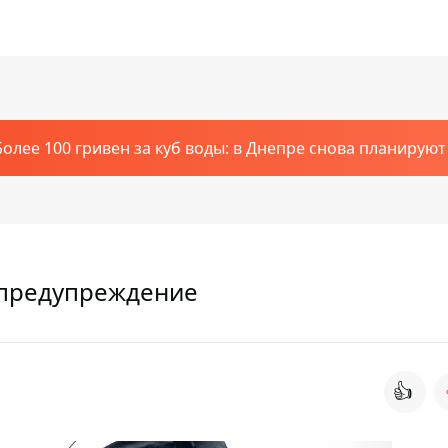
Более 100 гривен за куб воды: в Днепре снова планирую
 предупреждение
👍