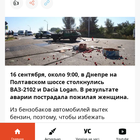
👍
16 сентября, около 9:00, в Днепре на
Полтавском шоссе столкнулись
ВАЗ-2102 и Dacia Logan. В результате
аварии пострадала пожилая женщина.
Из бензобаков автомобилей вытек
бензин, поэтому, чтобы избежать
воспламенения, на место ДТП вызвали
бригаду ГСЧС. Об этом
Информатор
сообщает с места событий.
Главная
Актуально
Україна на часі
Youtube