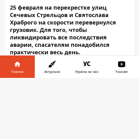
25 февраля
на перекрестке улиц
Сечевых Стрельцов и Святослава
Храброго на скорости перевернулся
грузовик
. Для того, чтобы
ликвидировать все последствия
аварии, спасателям понадобился
практически весь день.
Со слов водителя, спускаясь вниз по улице
Сечевых Стрельцов, он понял, что у
Главная
Актуально
Україна на часі
Youtube
грузовика отказали тормоза, - сообщает
Информатор в
Информатор
. Все попытки "вырулить" и
Скачать
телефоне
👉
избежать столкновения с другими
автомобилями были безрезультатными -
мужчина все же потерял контроль над
автомобилем, в результате чего тот на
скорости завалился на бок и снес
светофорный столб.