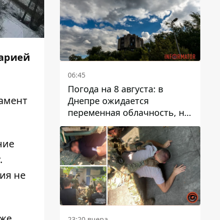
варией
06:45
Погода на 8 августа: в
тамент
Днепре ожидается
переменная облачность, но
может пойти дождь
ние
.
ия не
кже
23:20 вчера