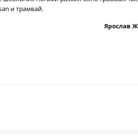
san и трамвай
.
Ярослав 