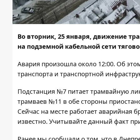
Во вторник, 25 января, движение тр
на подземной кабельной сети тягов
Авария произошла около 12:00. Об эт
транспорта и транспортной инфрастру
Подстанция №7 питает трамвайную лин
трамваев №11 в обе стороны приостанов
Сейчас на месте работает аварийная б
известно. Учитывайте данный факт пр
Ранее мы сообщали о том, что
в Днепр