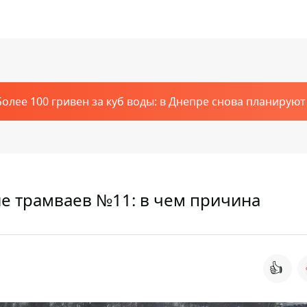
Более 100 гривен за куб воды: в Днепре снова планирую
е трамваев №11: в чем причина
👍