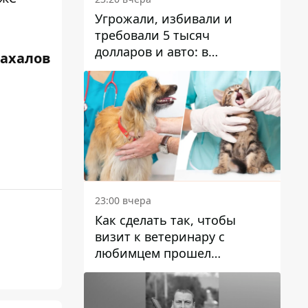
Угрожали, избивали и
требовали 5 тысяч
долларов и авто: в
Жахалов
Павлограде задержали двух
мужчин
23:00 вчера
Как сделать так, чтобы
визит к ветеринару с
любимцем прошел
спокойно: простые советы