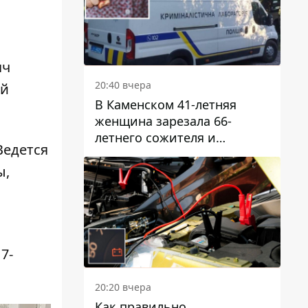
яч
20:40 вчера
ой
В Каменском 41-летняя
женщина зарезала 66-
летнего сожителя и
Ведется
пыталась обмануть
полицейских
ы,
7-
20:20 вчера
Как правильно