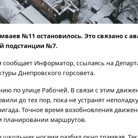
амваев №11 остановилось. Это связано с а
ой подстанции №7.
ом сообщает
Информатор
, ссылаясь на Депар
ктуры Днепровского горсовета.
ию по улице Рабочей. В связи с этим движе
или до тех пор, пока не устранят неполадку
ригада. Точное время возобновления движен
и планировании маршрутов.
е школьник ногами разбил окно трамвая
. Та