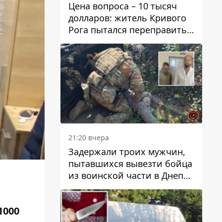
Цена вопроса – 10 тысяч
долларов: житель Кривого
Рога пытался переправить
мужчину в Словакию
21:20 вчера
Задержали троих мужчин,
пытавшихся вывезти бойца
из воинской части в Днепр
за 7 тысяч долларов: среди
них был врач
1000