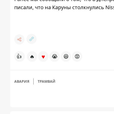
писали, что на Каруны
столкнулись Nis
♥
👍
🔥
😭
😆
😡
АВАРИЯ
ТРАМВАЙ