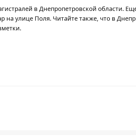
агистралей в Днепропетровской области
.
Ещ
ар на улице Поля
. Читайте также, что
в Днепр
зметки
.