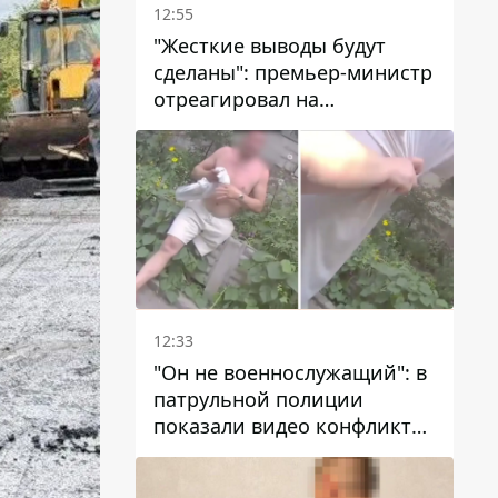
12:55
"Жесткие выводы будут
сделаны": премьер-министр
отреагировал на
несколькодневное
отсутствие воды в Марганце
12:33
"Он не военнослужащий": в
патрульной полиции
показали видео конфликта
с мужчиной без ноги на
проспекте Поля в Днепре