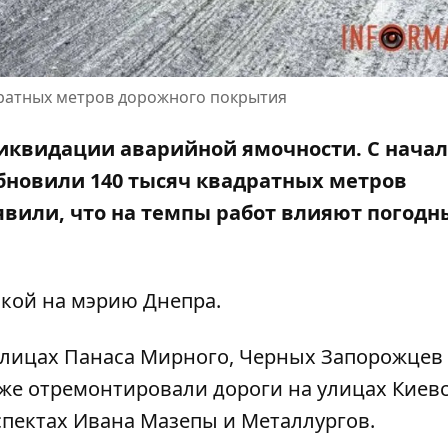
дратных метров дорожного покрытия
иквидации аварийной ямочности. С нача
бновили 140 тысяч квадратных метров
явили, что на темпы работ влияют погодн
кой на мэрию Днепра.
улицах Панаса Мирного, Черных Запорожцев
же отремонтировали дороги на улицах Киевс
спектах Ивана Мазепы и Металлургов.