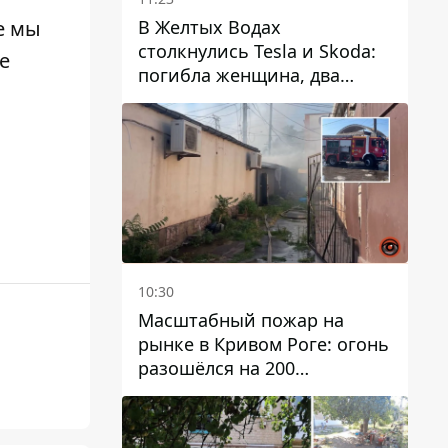
В Желтых Водах
е мы
столкнулись Tesla и Skoda:
е
погибла женщина, два
человека пострадали
10:30
Масштабный пожар на
рынке в Кривом Роге: огонь
разошёлся на 200
квадратных метров