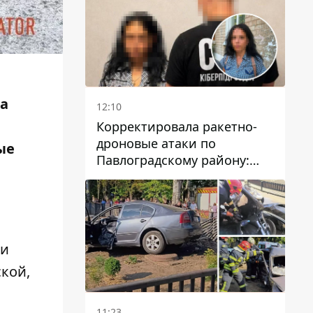
ла
12:10
Корректировала ракетно-
дроновые атаки по
ые
Павлоградскому району:
задержали вражескую
агентку
 и
кой,
11:23