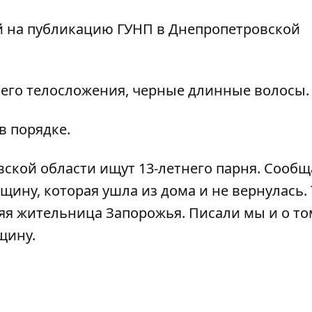
й на публикацию
ГУНП
в Днепропетровской
днего телосложения, черные длинные волосы.
в порядке.
вской области
ищут 13-летнего парня
. Сооб
нщину,
которая ушла из дома и не вернулась
.
няя жительница Запорожья
. Писали мы и о то
щину
.