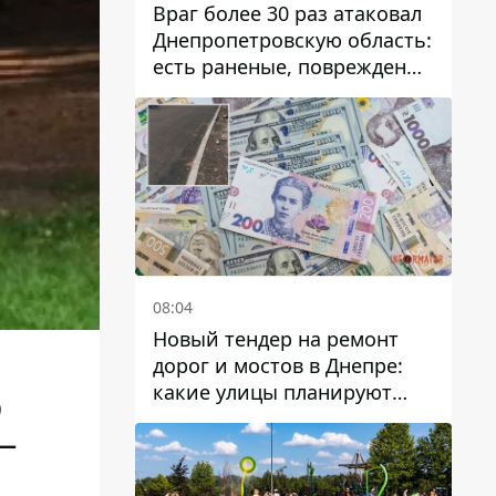
Враг более 30 раз атаковал
Днепропетровскую область:
есть раненые, повреждены
лицей, дома и предприятия
08:04
Новый тендер на ремонт
дорог и мостов в Днепре:
какие улицы планируют
0
обновить и сколько
 —
десятков миллионов гривен
на это хотят потратить