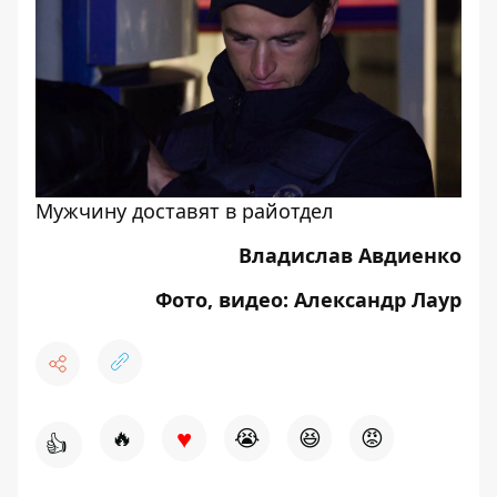
Мужчину доставят в райотдел
Владислав Авдиенко
Фото, видео: Александр Лаур
♥
🔥
😭
😆
😡
👍