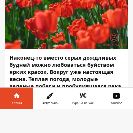
Наконец-то вместо серых дождливых
будней можно любоваться буйством
ярких красок. Вокруг уже
настоящая
весна. Теплая погода, молодые
зеленые побеги и пробудившаяся река
вовсю радует взгляды горожан.
Главная
Актуально
Україна на часі
Youtube
На улице будто добавили насыщенности.
Зелень и синь снова напоминают о
Информатор в
Скачать
красоте и величии природы.
Информатор
телефоне
👉
прогулялся на свежем воздухе, чтобы