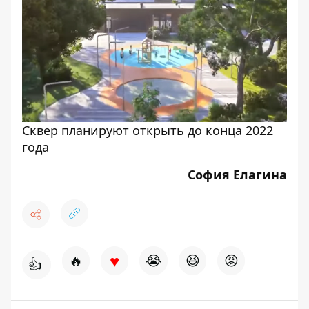
Сквер планируют открыть до конца 2022
года
София Елагина
♥
🔥
😭
😆
😡
👍