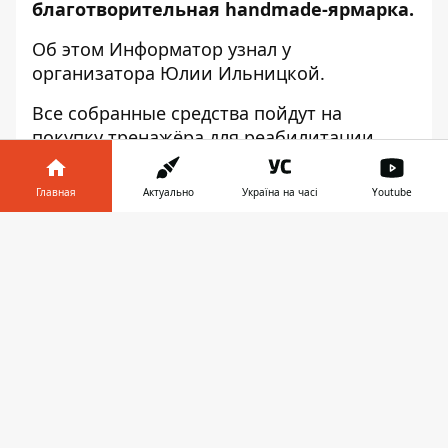
благотворительная handmade-ярмарка.
Об этом
Информатор
узнал у
организатора
Юлии Ильницкой.
Все собранные средства пойдут на
покупку тренажёра для реабилитации
деток с ДЦП и на восстановленные
спортивной площадки средней школы №
Главная
Актуально
Україна на часі
Youtube
44.
Информатор в
Скачать
Всех желающих ждут на выставке!
телефоне
👉