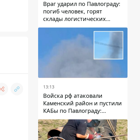
Враг ударил по Павлограду:
погиб человек, горят
склады логистических
компаний и магазина
13:13
Войска рф атаковали
Каменский район и пустили
КАБы по Павлограду:
пострадал мужчина, в небо
поднимается столб дыма