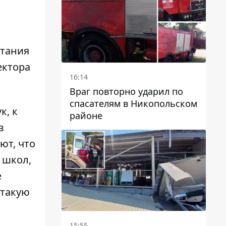
итания
ектора
16:14
Враг повторно ударил по
спасателям в Никопольском
к, к
районе
в
ют, что
 школ,
е
 такую
15:55