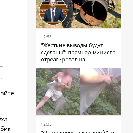
12:55
"Жесткие выводы будут
сделаны": премьер-министр
отреагировал на
несколькодневное
т
отсутствие воды в Марганце
.
вайте
уха
12:33
лбик
"Он не военнослужащий": в