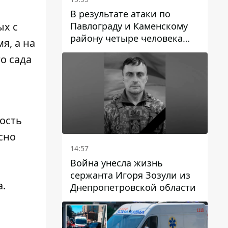
В результате атаки по
Павлограду и Каменскому
ых с
району четыре человека
я, а на
погибли, семеро получили
о сада
ранения
ость
сно
14:57
Война унесла жизнь
сержанта Игоря Зозули из
а.
Днепропетровской области