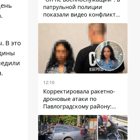
день
патрульной полиции
показали видео конфликта
.
с мужчиной без ноги на
проспекте Поля в Днепре
. В это
едины
ледили
.
12:10
Корректировала ракетно-
дроновые атаки по
Павлоградскому району:
задержали вражескую
агентку