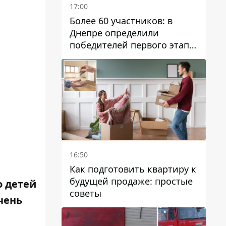
17:00
Более 60 участников: в
Днепре определили
победителей первого этапа
Кубка Украины по
парусному спорту
16:50
Как подготовить квартиру к
будущей продаже: простые
о детей
советы
чень