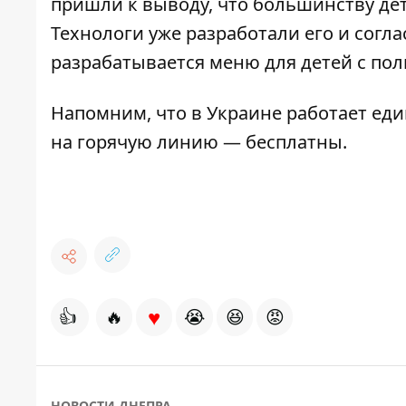
пришли к выводу, что большинству де
Технологи уже
разработали его
и согла
разрабатывается меню для детей с по
Напомним, что
в Украине работает ед
на горячую линию — бесплатны.
♥
👍
🔥
😭
😆
😡
НОВОСТИ ДНЕПРА