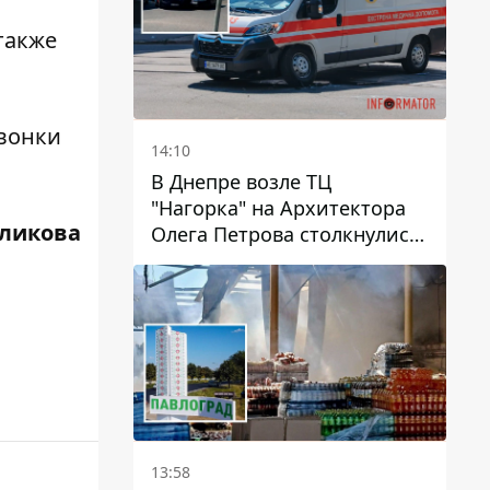
также
Звонки
14:10
В Днепре возле ТЦ
"Нагорка" на Архитектора
ликова
Олега Петрова столкнулись
"скорая" и Toyota: трамваи
№5 задерживаются
13:58