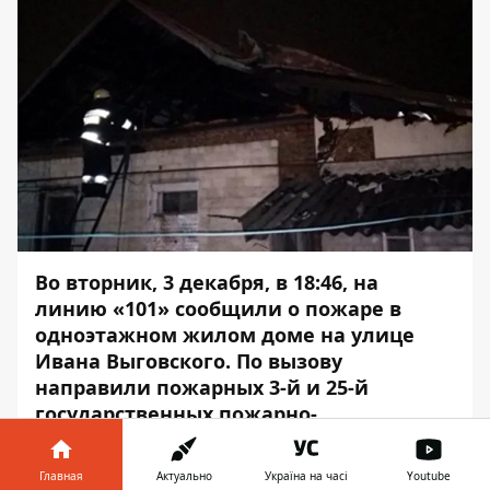
Во вторник, 3 декабря, в 18:46, на
линию «101» сообщили о пожаре в
одноэтажном жилом доме на улице
Ивана Выговского. По вызову
направили пожарных 3-й и 25-й
государственных пожарно-
спасательных частей.
Главная
Актуально
Україна на часі
Youtube
Прибыв на место, спасатели установили,