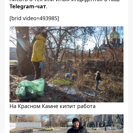
Telegram-чат
.
[brid video=493985]
На Красном Камне кипит работа