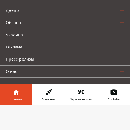
Днепр
Область
Украина
Реклама
Пресс-релизы
О нас
Главная
Актуально
Україна на часі
Youtube
Информатор в
Информатор проекты
Скачать
телефоне
👉
Информатор
Информатор
Информатор
Украина
Киев
Авто