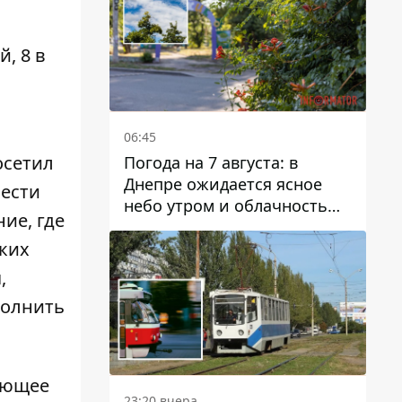
, 8 в
06:45
осетил
Погода на 7 августа: в
Днепре ожидается ясное
вести
небо утром и облачность
ние, где
после обеда
ских
,
полнить
тающее
23:20 вчера