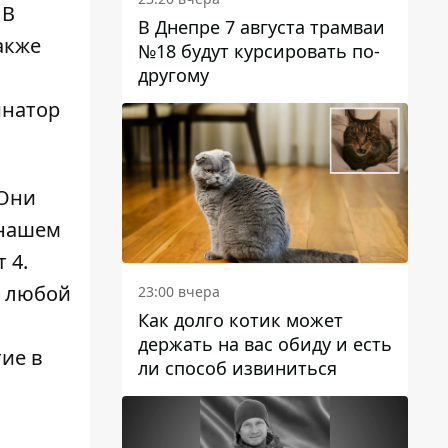
 В
В Днепре 7 августа трамваи
акже
№18 будут курсировать по-
другому
инатор
 Они
 нашем
 4.
и любой
23:00 вчера
Как долго котик может
держать на вас обиду и есть
тие в
ли способ извиниться