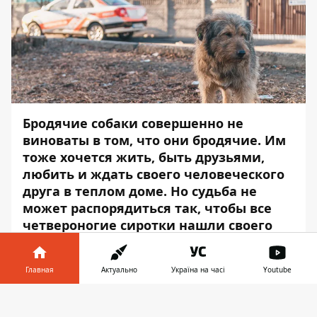
Бродячие собаки совершенно не
виноваты в том, что они бродячие. Им
тоже хочется жить, быть друзьями,
любить и ждать своего человеческого
друга в теплом доме. Но судьба не
может распорядиться так, чтобы все
четвероногие сиротки нашли своего
хозяина.
Помимо голода и холода, животных на
Главная
Актуально
Україна на часі
Youtube
улице поджидает человеческая
Информатор в
жестокость.
Информатор
отправился на
Скачать
телефоне
👉