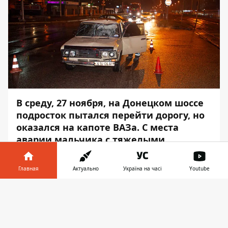
В среду, 27 ноября, на Донецком шоссе
подросток пытался перейти дорогу, но
оказался на капоте ВАЗа
. С места
аварии мальчика с тяжелыми
травмами забрала скорая помощь.
Главная
Актуально
Україна на часі
Youtube
На видео видно, что поток автомобилей
уверенно двигался по Донецкому шоссе на
Информатор в
Скачать
свой зеленый. Несмотря на это, 15-летний
телефоне
👉
мальчик вышел на дорогу, пытаясь
перейти ее по пешеходному переходу, -