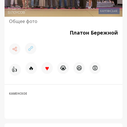
Общее фото
Платон Бережной
♥
🔥
😭
😆
😡
👍
КАМЕНСКОЕ