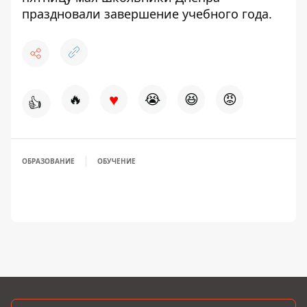
праздновали завершение учебного года
.
♥
🔥
😭
😆
😡
👍
ОБРАЗОВАНИЕ
ОБУЧЕНИЕ