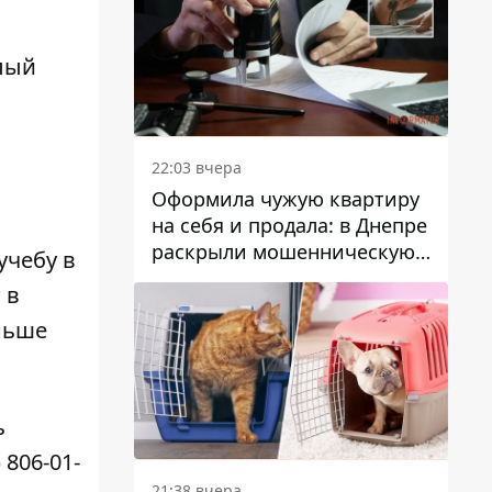
елый
22:03 вчера
Оформила чужую квартиру
на себя и продала: в Днепре
раскрыли мошенническую
учебу в
схему с недвижимостью
 в
аньше
ь
806-01-
21:38 вчера