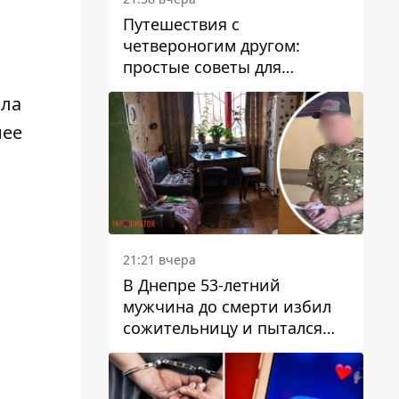
Путешествия с
четвероногим другом:
простые советы для
поездок с животными
ла
нее
21:21 вчера
В Днепре 53-летний
мужчина до смерти избил
сожительницу и пытался
скрыть преступление:
детали