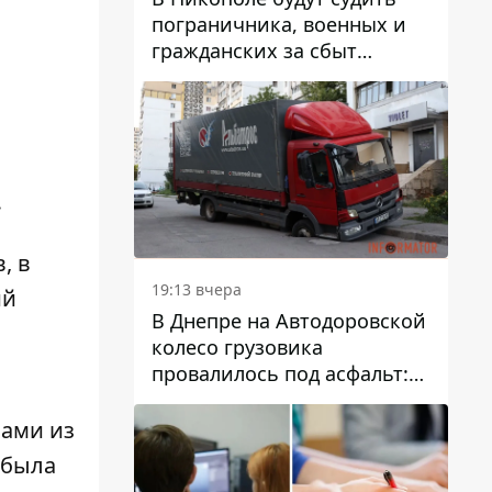
пограничника, военных и
гражданских за сбыт
психотропов
.
, в
19:13 вчера
ий
В Днепре на Автодоровской
колесо грузовика
провалилось под асфальт:
движение заблокировано
ами из
 была