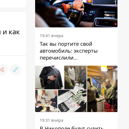
 и как
19:41 вчера
Так вы портите свой
автомобиль: эксперты
перечислили
распространенные
привычки водителей,
которые на самом деле
вредят машине
19:31 вчера
В Никополе будут судить