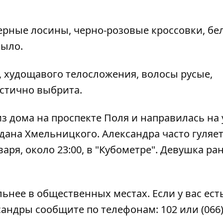
черные лосины, черно-розовые кроссовки, б
было.
, худощавого телосложения, волосы русые,
астично выбрита.
из дома на проспекте Поля и направилась на 
дана Хмельницкого. Александра часто гуляет
варя, около 23:00, в "Кубометре". Девушка р
нее в общественных местах. Если у вас ест
дры сообщите по телефонам: 102 или (066) 