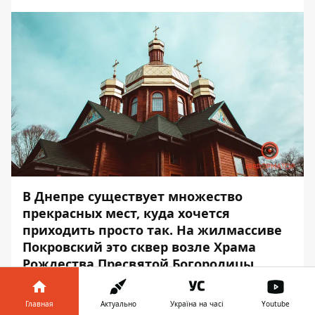
В Днепре существует множество
прекрасных мест, куда хочется
приходить просто так. На жилмассиве
Покровский это сквер возле Храма
Рождества Пресвятой Богородицы.
Информатор
отправился туда в поисках
Главная
Актуально
Україна на часі
Youtube
весны. И нам действительно удалось ее