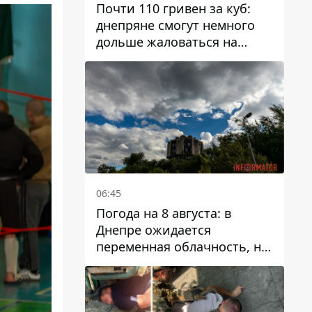
Почти 110 гривен за куб:
днепряне смогут немного
дольше жаловаться на
запланированные тарифы
на воду на 2027 год
06:45
Погода на 8 августа: в
Днепре ожидается
переменная облачность, но
может пойти дождь