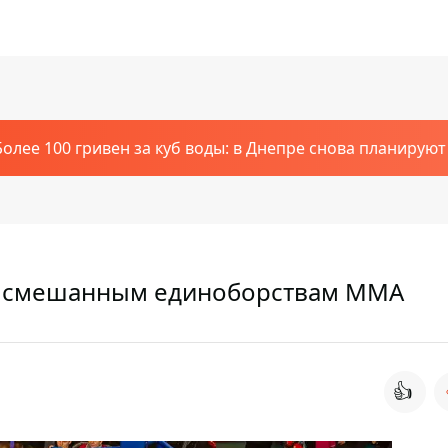
Более 100 гривен за куб воды: в Днепре снова планирую
о смешанным единоборствам ММА
👍