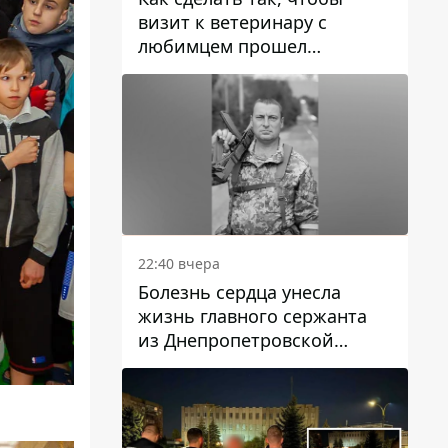
визит к ветеринару с
любимцем прошел
спокойно: простые советы
22:40 вчера
Болезнь сердца унесла
жизнь главного сержанта
из Днепропетровской
области Юрия Свистуна