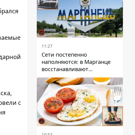
брался
ываемые
11:27
Сети постепенно
ударной
наполняются: в Марганце
восстанавливают
водоснабжение
ска,
овели с
ня
10:53