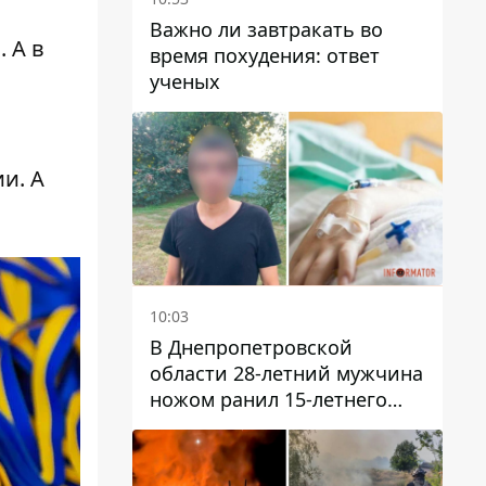
Важно ли завтракать во
 А в
время похудения: ответ
ученых
ии
. А
10:03
В Днепропетровской
области 28-летний мужчина
ножом ранил 15-летнего
парня