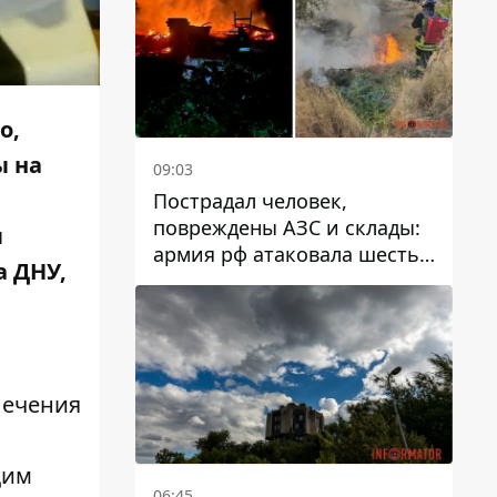
о,
ы на
09:03
Пострадал человек,
повреждены АЗС и склады:
ы
армия рф атаковала шесть
а ДНУ,
районов Днепропетровской
области
лечения
щим
06:45