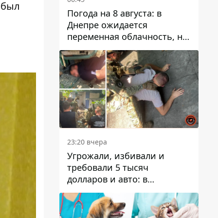
 был
Погода на 8 августа: в
Днепре ожидается
переменная облачность, но
может пойти дождь
23:20 вчера
Угрожали, избивали и
требовали 5 тысяч
долларов и авто: в
Павлограде задержали двух
мужчин