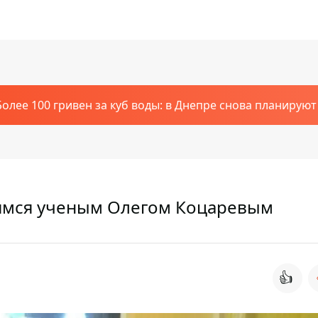
Более 100 гривен за куб воды: в Днепре снова планирую
имся ученым Олегом Коцаревым
👍