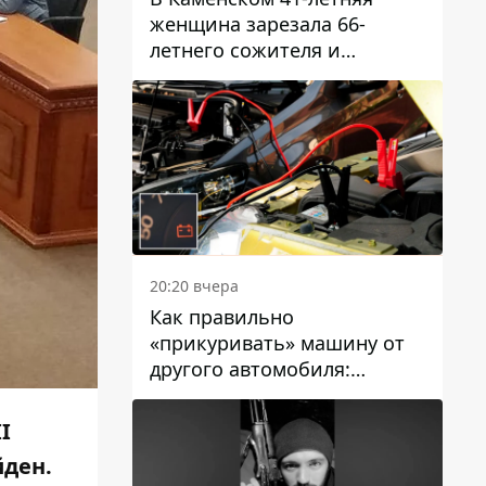
женщина зарезала 66-
летнего сожителя и
пыталась обмануть
полицейских
20:20 вчера
Как правильно
«прикуривать» машину от
другого автомобиля:
инструкция для водителей
I
йден.