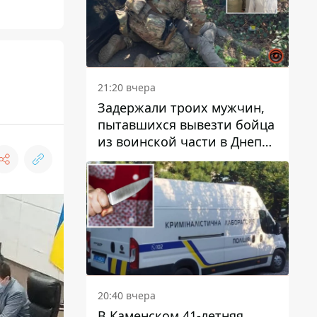
21:20 вчера
Задержали троих мужчин,
пытавшихся вывезти бойца
из воинской части в Днепр
за 7 тысяч долларов: среди
них был врач
20:40 вчера
В Каменском 41-летняя