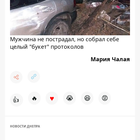
Мужчина не пострадал, но собрал себе
целый "букет" протоколов
Мария Чалая
♥
🔥
😭
😆
😡
👍
НОВОСТИ ДНЕПРА