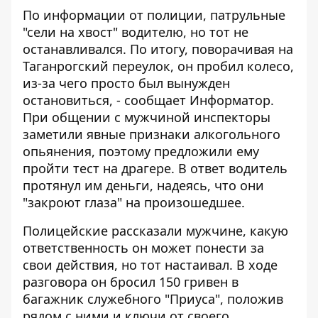
По информации от полиции, патрульные
"сели на хвост" водителю, но тот не
останавливался. По итогу, поворачивая на
Таганрогский переулок, он пробил колесо,
из-за чего просто был вынужден
остановиться, - сообщает
Информатор
.
При общении с мужчиной инспекторы
заметили явные признаки алкогольного
опьянения, поэтому предложили ему
пройти тест на драгере. В ответ водитель
протянул им деньги, надеясь, что они
"закроют глаза" на произошедшее.
Полицейские рассказали мужчине, какую
ответственность он может понести за
свои действия, но тот настаивал. В ходе
разговора он бросил 150 гривен в
багажник служебного "Приуса", положив
рядом с ними и ключи от своего