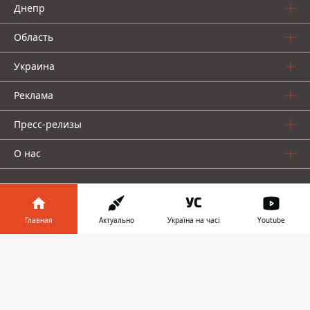
Днепр
Область
Украина
Реклама
Пресс-релизы
О нас
Главная
Актуально
Україна на часі
Youtube
Информатор в
Информатор проекты
Скачать
телефоне
👉
Информатор
Информатор
Информатор
Украина
Киев
Авто