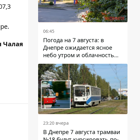
07,3
ре.
06:45
Погода на 7 августа: в
 Чалая
Днепре ожидается ясное
небо утром и облачность
после обеда
23:20 вчера
В Днепре 7 августа трамваи
№18 будут курсировать по-