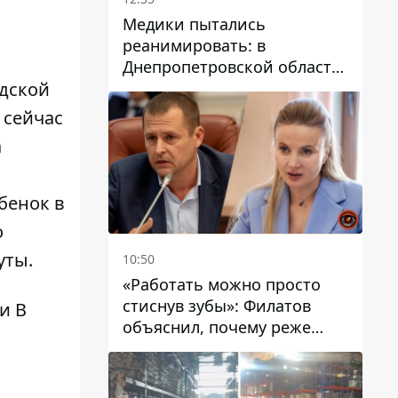
Медики пытались
реанимировать: в
Днепропетровской области
двухлетний мальчик утонул
одской
в бассейне
 сейчас
а
бенок в
о
уты.
10:50
«Работать можно просто
стиснув зубы»: Филатов
и В
объяснил, почему реже
пишет в соцсетях и
раскритиковал медийность
чиновников