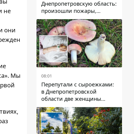
 вы
Днепропетровскую область:
и не
произошли пожары,
повреждены дома,
инфраструктура и авто
и они
прежден
ие
са»
. Мы
08:01
Перепутали с сыроежками:
ервой
в Днепропетровской
области две женщины
отравились грибами
твиях,
раз