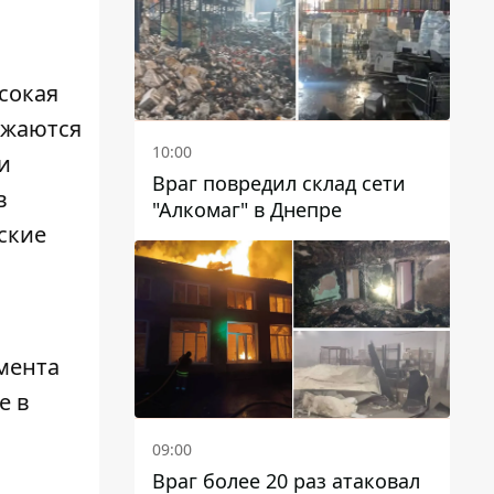
сокая
ажаются
10:00
и
Враг повредил склад сети
в
"Алкомаг" в Днепре
еские
мента
е в
09:00
Враг более 20 раз атаковал