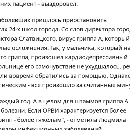
 них пациент - выздоровел.
 заболевших пришлось приостановить
ах 24-х школ города. Со слов директора гор
тора Слатвицкого, вирус гриппа А, который
лые осложнения. Так,
у мальчика, который н
го гриппа
, произошел кардиодепрессивный
ольнице его самочувствие не ухудшалось, ре
тели вовремя обратились за помощью. Однак
гическим - все произошло за считанные мин
каждый год. А в целом для штаммов гриппа А 
болезни. Если ОРВИ характеризуется более
ипп - более тяжелым", - отметила Людмила
афедры инфекционных заболеваний