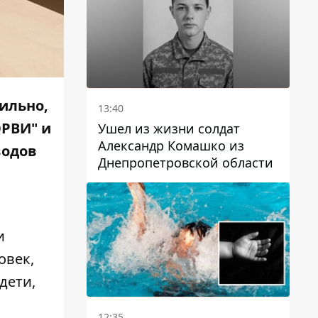
вильно,
13:40
ОРВИ" и
Ушел из жизни солдат
Александр Комашко из
водов
Днепропетровской области
и
овек,
дети,
12:35