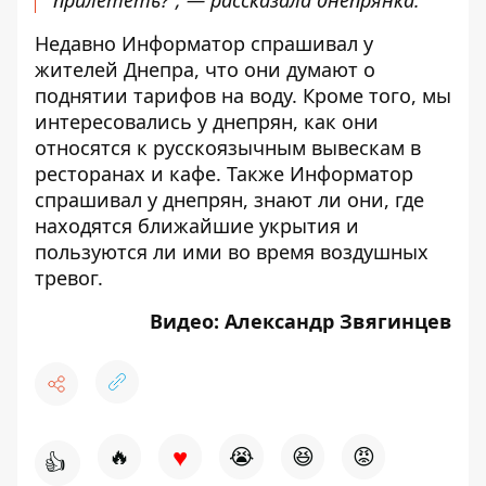
прилететь?”, — рассказала днепрянка.
Недавно Информатор спрашивал у
жителей Днепра, что они думают
о
поднятии тарифов на воду.
Кроме того, мы
интересовались у днепрян, как они
относятся к русскоязычным в
ывескам в
ресторанах и кафе.
Также Информатор
спрашивал у днепрян, знают ли они, где
находятся ближайшие укрытия и
пользуются
ли ими во время воздушных
тревог.
Видео: Александр Звягинцев
♥
🔥
😭
😆
😡
👍