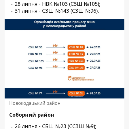
28 липня - НВК №103 (СЗШ №105);
31 липня - СЗШ №143 (СЗШ №96).
Новокодацький район
Соборний район
26 липня - СБШ №23 (ССЗШ №9);