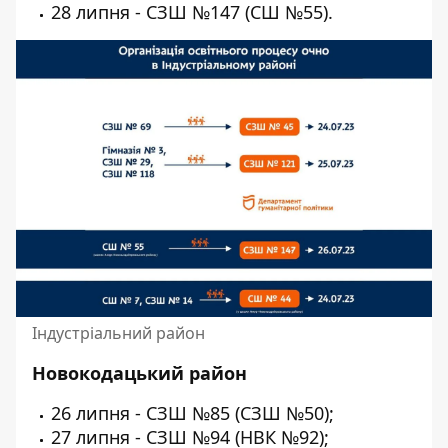
28 липня - СЗШ №147 (СШ №55).
Індустріальний район
Новокодацький район
26 липня - СЗШ №85 (СЗШ №50);
27 липня - СЗШ №94 (НВК №92);