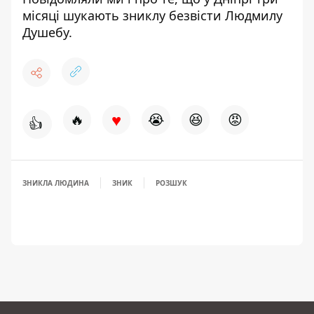
місяці шукають зниклу безвісти
Людмилу
Душебу.
♥
🔥
😭
😆
😡
👍
ЗНИКЛА ЛЮДИНА
ЗНИК
РОЗШУК