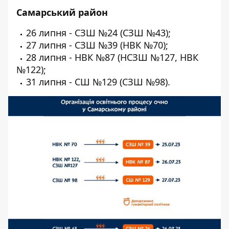
Самарський район
26 липня - СЗШ №24 (СЗШ №43);
27 липня - СЗШ №39 (НВК №70);
28 липня - НВК №87 (НСЗШ №127, НВК
№122);
31 липня - СШ №129 (СЗШ №98).