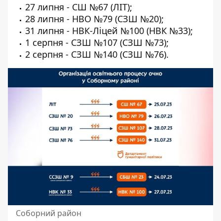
27 липня - СШ №67 (ЛІТ);
28 липня - НВО №79 (СЗШ №20);
31 липня - НВК-Ліцей №100 (НВК №33);
1 серпня - СЗШ №107 (СЗШ №73);
2 серпня - СЗШ №140 (СЗШ №76).
Соборний район