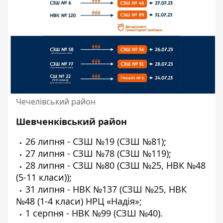
Чечелівський район
Шевченківський район
26 липня - СЗШ №19 (СЗШ №81);
27 липня - СЗШ №78 (СЗШ №119);
28 липня - СЗШ №80 (СЗШ №25, НВК №48
(5-11 класи));
31 липня - НВК №137 (СЗШ №25, НВК
№48 (1-4 класи) НРЦ «Надія»;
1 серпня - НВК №99 (СЗШ №40).