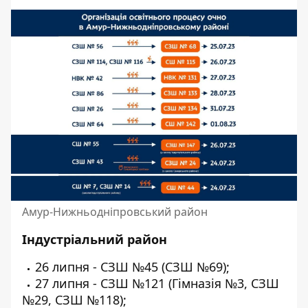
Амур-Нижньодніпровський район
Індустріальний район
26 липня - СЗШ №45 (СЗШ №69);
27 липня - СЗШ №121 (Гімназія №3, СЗШ
№29, СЗШ №118);