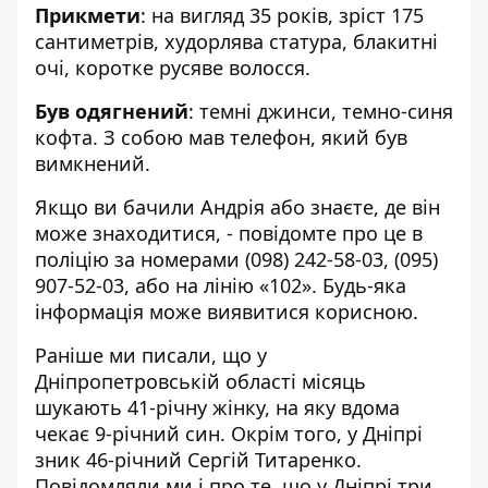
Прикмети
: на вигляд 35 років, зріст 175
сантиметрів, худорлява статура, блакитні
очі, коротке русяве волосся.
Був одягнений
: темні джинси, темно-синя
кофта. З собою мав телефон, який був
вимкнений.
Якщо ви бачили Андрія або знаєте, де він
може знаходитися, - повідомте про це в
поліцію за номерами
(098) 242-58-03
,
(095)
907-52-03
, або на лінію «102». Будь-яка
інформація може виявитися корисною.
Раніше ми писали, що у
Дніпропетровській області
місяць
шукають 41-річну жінку
, на яку вдома
чекає 9-річний син. Окрім того, у Дніпрі
зник 46-річний Сергій Титаренко
.
Повідомляли ми і про те, що у Дніпрі
три