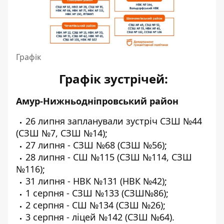
Графік
Графік зустрічей:
Амур-Нижньодніпровський район
26 липня запланували зустріч СЗШ №44
(СЗШ №7, СЗШ №14);
27 липня - СЗШ №68 (СЗШ №56);
28 липня - СШ №115 (СЗШ №114, СЗШ
№116);
31 липня - НВК №131 (НВК №42);
1 серпня - СЗШ №133 (СЗШ№86);
2 серпня - СШ №134 (СЗШ №26);
3 серпня - ліцей №142 (СЗШ №64).