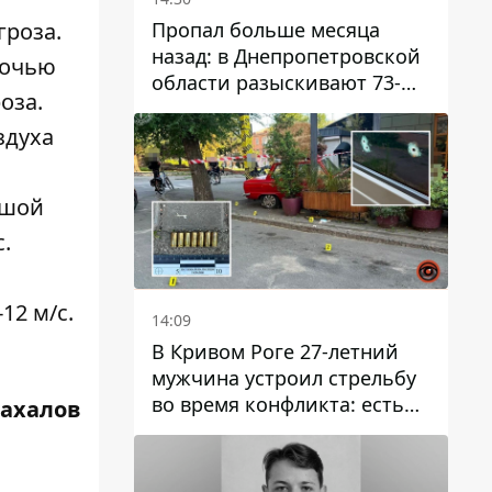
Пропал больше месяца
гроза.
назад: в Днепропетровской
ночью
области разыскивают 73-
оза.
летнего мужчину
здуха
ьшой
.
12 м/с.
14:09
В Кривом Роге 27-летний
мужчина устроил стрельбу
во время конфликта: есть
Жахалов
раненый