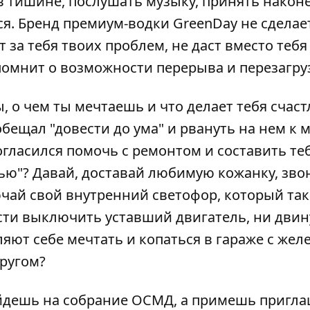
в тишине, послушать музыку, принять након
я. Бренд премиум-водки GreenDay не сделае
 за тебя твоих проблем, не даст вместо тебя
омнит о возможности перерыва и перезагру
, о чем ты мечтаешь и что делает тебя счас
бещал "довести до ума" и рвануть на нем к 
гласился помочь с ремонтом и составить те
ью"? Давай, доставай любимую кожанку, зво
чай свой внутренний светофор, который так
сти выключить уставший двигатель, ни двин
яют себе мечтать и копаться в гараже с жел
ругом?
пойдешь на собрание ОСМД, а примешь пригл