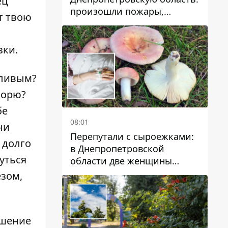
ец
произошли пожары,
т твою
повреждены дома,
инфраструктура и авто
зки.
тливым?
морю?
бе
08:01
ни
Перепутали с сыроежками:
 долго
в Днепропетровской
уться
области две женщины
отравились грибами
езом,
ашение