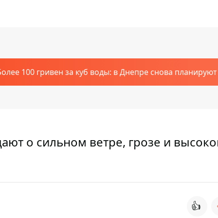
Более 100 гривен за куб воды: в Днепре снова планирую
ают о сильном ветре, грозе и высок
👍