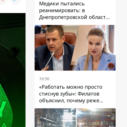
Медики пытались
реанимировать: в
Днепропетровской области
двухлетний мальчик утонул
в бассейне
10:50
«Работать можно просто
стиснув зубы»: Филатов
объяснил, почему реже
пишет в соцсетях и
раскритиковал медийность
чиновников