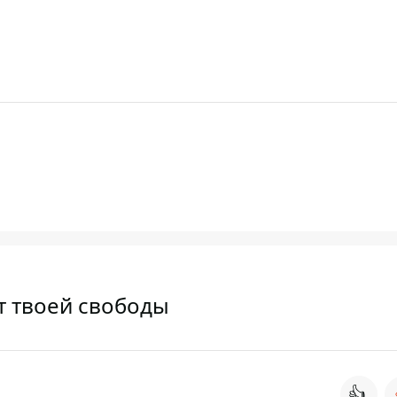
т твоей свободы
👍