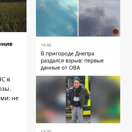
автобусами и электричками
ение
14:46
В пригороде Днепра
раздался взрыв: первые
данные от ОВА
С в
озы.
ми: не
14:30