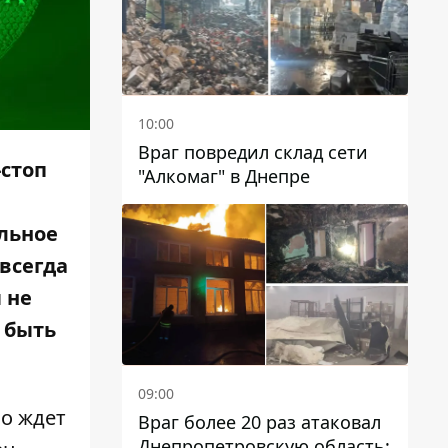
10:00
Враг повредил склад сети
-стоп
"Алкомаг" в Днепре
ильное
всегда
 не
 быть
09:00
но ждет
Враг более 20 раз атаковал
Днепропетровскую область: