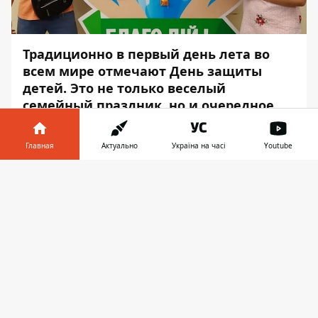
Традиционно в первый день лета во
всем мире отмечают День защиты
детей. Это не только веселый
семейный праздник, но и очередное
напоминание о необходимости
защищать каждого ребенка, дать
Главная
Актуально
Україна на часі
Youtube
возможность всем детям расти
счастливыми, здоровыми и
Информатор в
Скачать
ответственными людьми.
телефоне
👉
Корпорация АТБ напомнила о важности
этой даты и той борьбе, которую она
ведет ежедневно. Об этом сообщает
Информатор
, ссылаясь на
Бориса
Маркова
,
генерального директора
корпорации «АТБ».