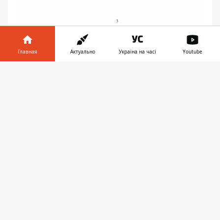
Главная
Актуально
Україна на часі
Youtube
Информатор в
Скачать
телефоне
👉