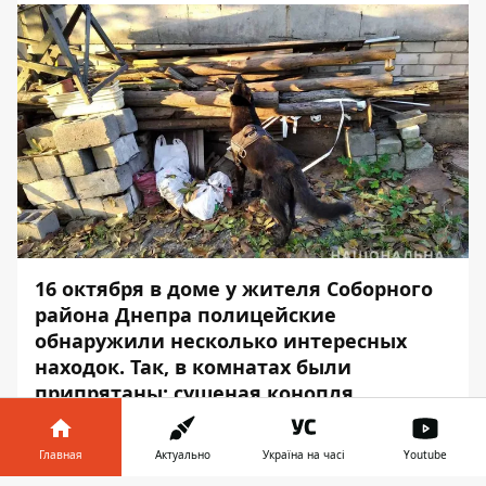
16 октября в доме у жителя Соборного
района Днепра полицейские
обнаружили несколько интересных
находок. Так, в комнатах были
припрятаны: сушеная конопля,
тротиловая шашка, обрез и более 40
патронов разного калибра.
Главная
Актуально
Україна на часі
Youtube