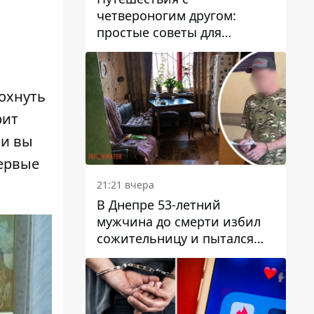
четвероногим другом:
простые советы для
поездок с животными
охнуть
рит
ли вы
первые
21:21 вчера
В Днепре 53-летний
мужчина до смерти избил
сожительницу и пытался
скрыть преступление:
детали