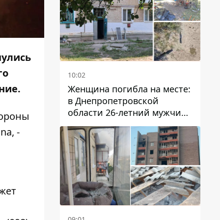
нулись
го
10:02
ание.
Женщина погибла на месте:
в Днепропетровской
области 26-летний мужчина
тороны
избил трех человек
a, -
металлическим предметом
жет
09:01