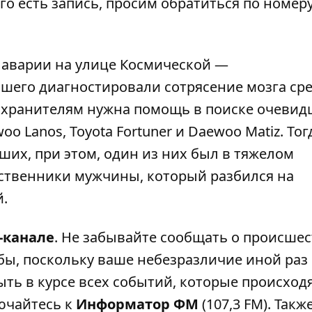
ого есть запись, просим обратиться по номер
 аварии на улице Космической —
авшего диагностировали сотрясение мозга ср
хранителям нужна помощь в поиске очевид
 Lanos, Toyota Fortuner и Daewoo Matiz. Тог
ших, при этом, один из них был в тяжелом
дственники мужчины, который
разбился на
й
.
-канале
. Не забывайте сообщать о происшес
бы, поскольку ваше небезразличие иной раз
ыть в курсе всех событий, которые происходя
лючайтесь к
Информатор ФМ
(107,3 FM). Такж