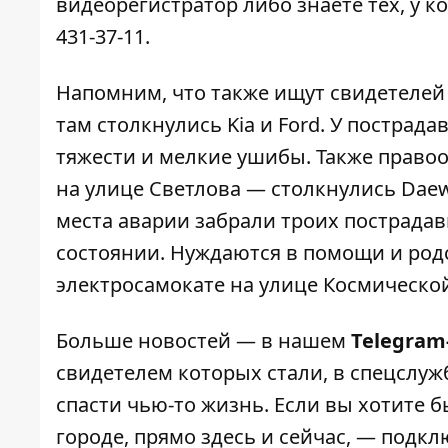
видеорегистратор либо знаете тех, у к
431-37-11
.
Напомним, что также ищут свидетелей
там
столкнулись Kia и Ford
. У пострад
тяжести и мелкие ушибы. Также
правоо
на улице Светлова
— столкнулись Daewoo
места аварии забрали троих пострадав
состоянии. Нуждаются в помощи и ро
электросамокате на улице Космическо
Больше новостей — в нашем
Telegram
свидетелем которых стали, в спецслуж
спасти чью-то жизнь. Если вы хотите б
городе, прямо здесь и сейчас, — подк