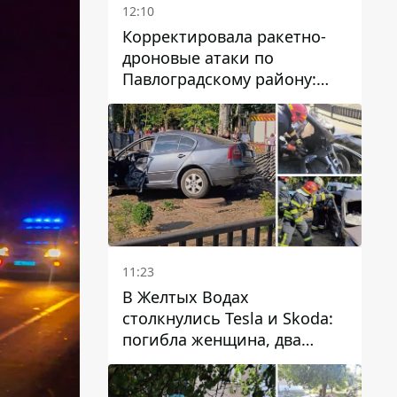
12:10
Корректировала ракетно-
дроновые атаки по
Павлоградскому району:
задержали вражескую
агентку
11:23
В Желтых Водах
столкнулись Tesla и Skoda:
погибла женщина, два
человека пострадали