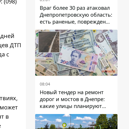
у:
(098)
Враг более 30 раз атаковал
Днепропетровскую область:
есть раненые, повреждены
лицей, дома и предприятия
едней
цев ДТП
да с
08:04
Новый тендер на ремонт
твиях,
дорог и мостов в Днепре:
какие улицы планируют
 может
обновить и сколько
т в
десятков миллионов гривен
е
на это хотят потратить