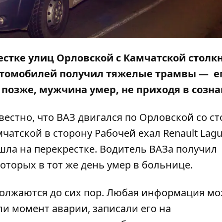
рестке улиц Орловской с Камчатской столк
 автомобилей получил тяжелые трамвы — е
позже, мужчина умер, не приходя в созн
вестно, что ВАЗ двигался по Орловской со с
чатской в сторону Рабочей ехал Renault Lagun
шла на перекрестке. Водитель ВАЗа получил
оторых в тот же день умер в больнице.
должаются до сих пор. Любая информация мо
ли момент аварии, записали его на