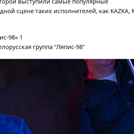
оторой
выступили самые популярные
ной сцене таких исполнителей, как KAZKA, M
лорусская группа "Ляпис-98"