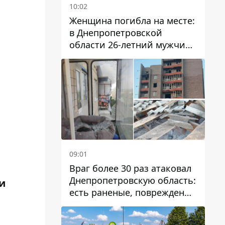
10:02
Женщина погибла на месте:
в Днепропетровской
области 26-летний мужчина
избил трех человек
металлическим предметом
09:01
Враг более 30 раз атаковал
Днепропетровскую область:
и
есть раненые, повреждены
лицей, дома и предприятия