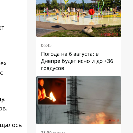
рт
06:45
Погода на 6 августа: в
Днепре будет ясно и до +36
сех
градусов
с
у.
ов.
бщалось
23:59 вчера