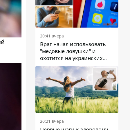
20:41 вчера
ей
Враг начал использовать
"медовые ловушки" и
охотится на украинских
военнослужащих
20:21 вчера
Первые шаги к здоровому