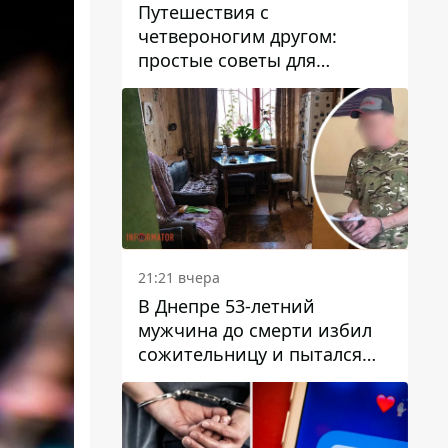
Путешествия с
четвероногим другом:
простые советы для
поездок с животными
21:21 вчера
В Днепре 53-летний
мужчина до смерти избил
сожительницу и пытался
скрыть преступление:
детали