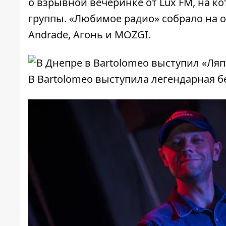
о взрывной вечеринке от Lux FM, на к
группы.
«Любимое радио» собрало на од
Andrade, Агонь и MOZGI.
В Bartolomeo выступила легендарная бе