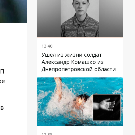
13:40
Ушел из жизни солдат
Александр Комашко из
Днепропетровской области
КП
ое
 в
12:35