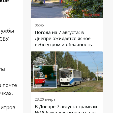
акое
06:45
лужбы
Погода на 7 августа: в
Днепре ожидается ясное
СБУ.
небо утром и облачность
после обеда
ты
о почте
чках.
23:20 вчера
В Днепре 7 августа трамваи
литров
№18 будут курсировать по-