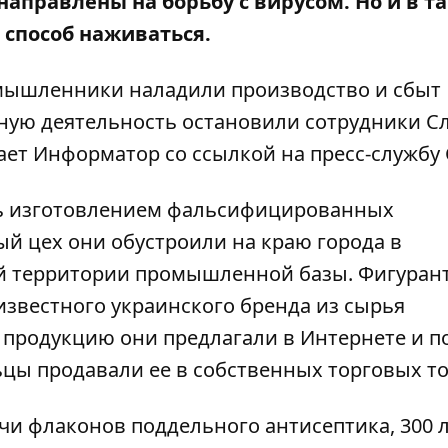
аправлены на борьбу с вирусом. Но и в т
 способ наживаться.
умышленники наладили производство и сбыт
ную деятельность остановили сотрудники С
ает
Информатор
со ссылкой на пресс-службу 
сь изготовлением фальсифицированных
 цех они обустроили на краю города в
й территории промышленной базы. Фигуран
звестного украинского бренда из сырья
 продукцию они предлагали в Интернете и п
ьцы продавали ее в собственных торговых то
чи флаконов поддельного антисептика, 300 