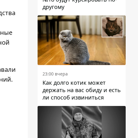
другому
дства
тные
ной
авали
23:00 вчера
ний.
Как долго котик может
держать на вас обиду и есть
ли способ извиниться