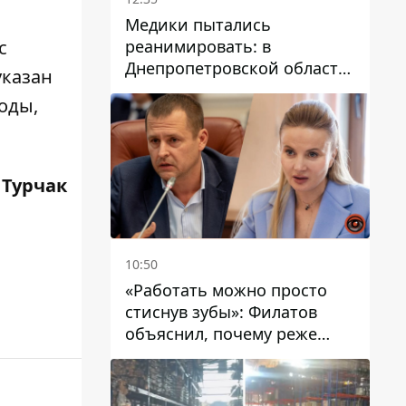
Медики пытались
реанимировать: в
с
Днепропетровской области
указан
двухлетний мальчик утонул
оды,
в бассейне
 Турчак
10:50
«Работать можно просто
стиснув зубы»: Филатов
объяснил, почему реже
пишет в соцсетях и
раскритиковал медийность
чиновников