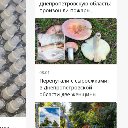
Днепропетровскую область:
произошли пожары,
повреждены дома,
инфраструктура и авто
08:01
Перепутали с сыроежками:
в Днепропетровской
области две женщины
отравились грибами