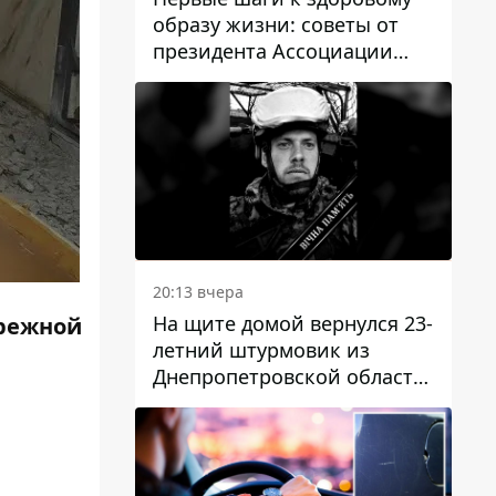
образу жизни: советы от
президента Ассоциации
диетологов Украины
20:13 вчера
На щите домой вернулся 23-
режной
летний штурмовик из
Днепропетровской области
Богдан Бескровный