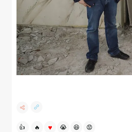
♥
👍
🔥
😭
😆
😡