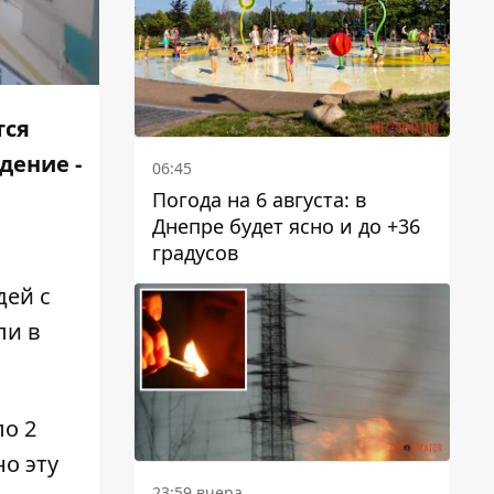
тся
дение -
06:45
Погода на 6 августа: в
Днепре будет ясно и до +36
градусов
дей с
и в
ло 2
о эту
23:59 вчера