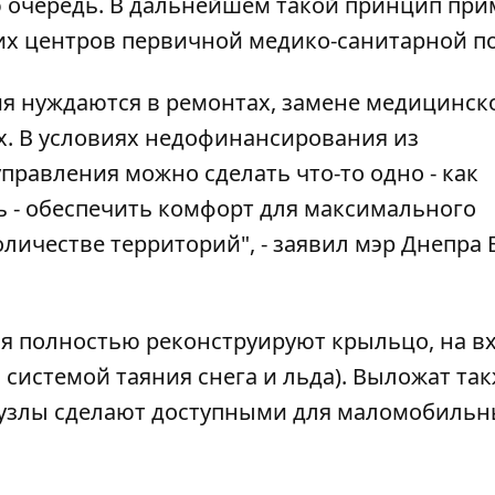
ю очередь. В дальнейшем такой принцип при
их центров первичной медико-санитарной п
я нуждаются в ремонтах, замене медицинск
. В условиях недофинансирования из
равления можно сделать что-то одно - как
ь - обеспечить комфорт для максимального
ичестве территорий", - заявил мэр Днепра 
ия полностью реконструируют крыльцо, на в
 системой таяния снега и льда). Выложат та
анузлы сделают доступными для маломобиль