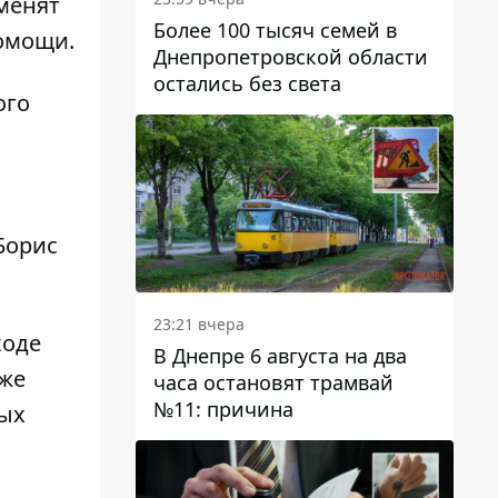
менят
Более 100 тысяч семей в
омощи.
Днепропетровской области
остались без света
ого
Борис
23:21 вчера
ходе
В Днепре 6 августа на два
кже
часа остановят трамвай
№11: причина
ных