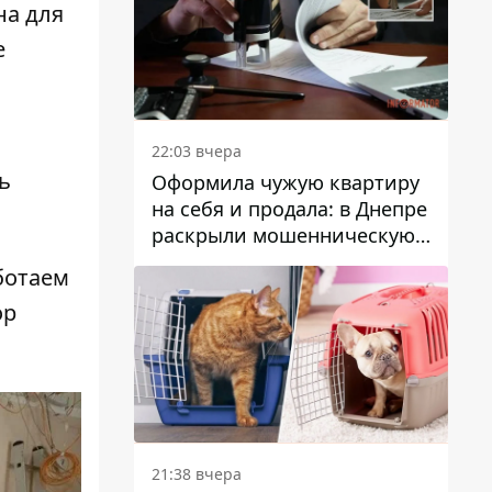
на для
е
22:03 вчера
ь
Оформила чужую квартиру
на себя и продала: в Днепре
раскрыли мошенническую
схему с недвижимостью
ботаем
ор
21:38 вчера