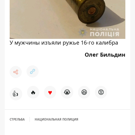
У мужчины изъяли ружье 16-го калибра
Олег Бильдин
♥
🔥
😭
😆
😡
👍
СТРЕЛЬБА
НАЦИОНАЛЬНАЯ ПОЛИЦИЯ