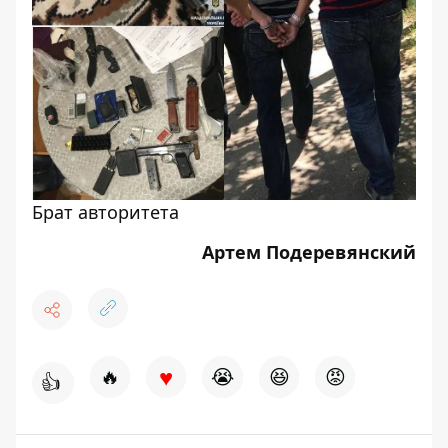
Брат авторитета
Артем Подеревянский
♥
🔥
😭
😆
😡
👍