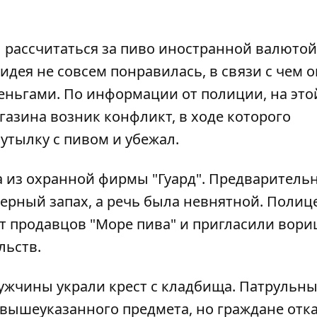
л рассчитаться за пиво иностранной валютой,
 идея не совсем понравилась, в связи с чем 
еньгами. По информации от полиции, на это
азина возник конфликт, в ходе которого
утылку с пивом и убежал.
а из охранной фирмы "Гуард". Предварительн
терный запах, а речь была невнятной. Полиц
т продавцов "Море пива" и пригласили вори
льств.
ужчины украли крест с кладбища
. Патрульн
 вышеуказанного предмета, но граждане отк