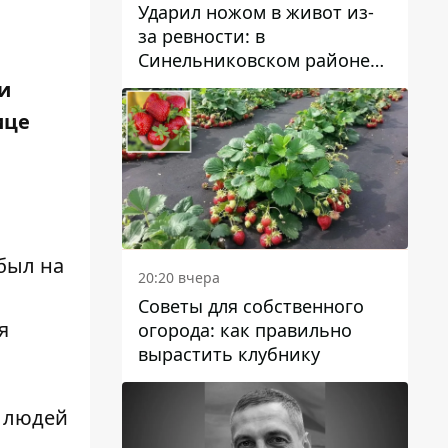
Ударил ножом в живот из-
за ревности: в
Синельниковском районе
задержали 49-летнего
ии
мужчину за убийство
ице
был на
20:20 вчера
Советы для собственного
я
огорода: как правильно
вырастить клубнику
и людей