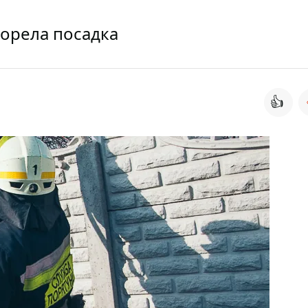
горела посадка
👍