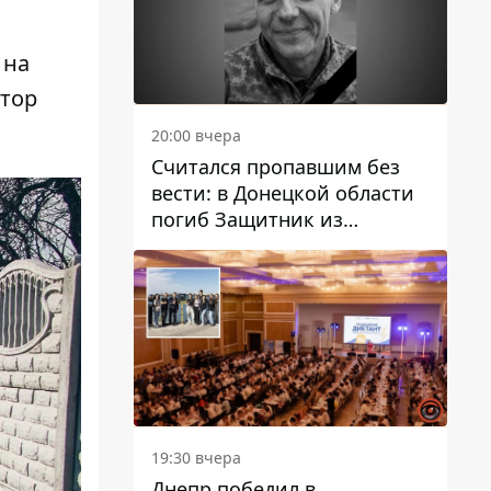
 на
атор
20:00 вчера
Считался пропавшим без
вести: в Донецкой области
погиб Защитник из
Каменского Антон
Красовский
19:30 вчера
Днепр победил в