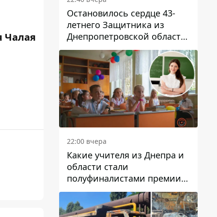
Остановилось сердце 43-
летнего Защитника из
Днепропетровской области
 Чалая
Евгения Зинченко
22:00 вчера
Какие учителя из Днепра и
области стали
полуфиналистами премии
Global Teacher Prize Ukraine
2026