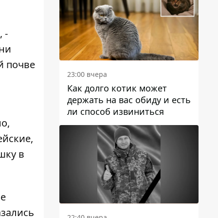
 -
они
й почве
23:00 вчера
Как долго котик может
держать на вас обиду и есть
ли способ извиниться
о,
ейские,
шку в
ые
азались
22:40 вчера