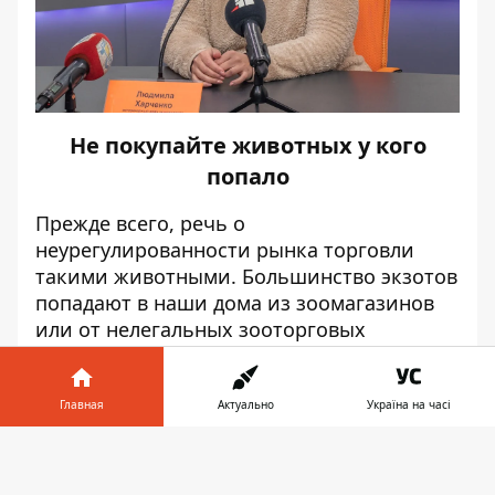
Не покупайте животных у кого
попало
Прежде всего, речь о
неурегулированности рынка торговли
такими животными. Большинство экзотов
попадают в наши дома из зоомагазинов
или от нелегальных зооторговых
организаций (80% рынка). Нелегальные
торговцы маскируются через объявления
на OLX или какие-то фирмы. Но
Главная
Актуально
Україна на часі
покупатель должен знать, что из
Информатор в
нелегальных источников велик риск
Скачать
телефоне
👉
получить больное животное и массу