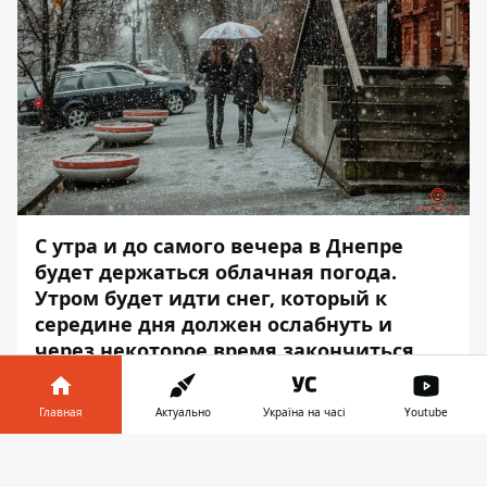
С утра и до самого вечера в Днепре
будет держаться облачная погода.
Утром будет идти снег, который к
середине дня должен ослабнуть и
через некоторое время закончиться.
Влажность воздуха — 87-88% ночью, 78-
Главная
Актуально
Україна на часі
Youtube
86% на протяжении дня и 78-83% —
вечером. Об этом
Информатор в
Скачать
сообщает
Информатор
со ссылкой на
телефоне
👉